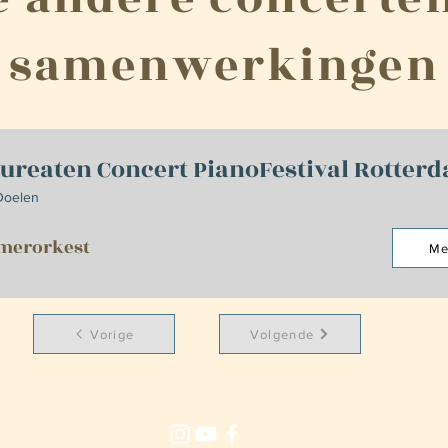
samenwerkingen
ureaten Concert PianoFestival Rotter
Doelen
merorkest
Me
Vorige
Volgende