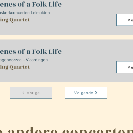
enes of a Folk Life
skerkconcerten Leimuiden
ring Quartet
Me
enes of a Folk Life
sgehoorzaal - Vlaardingen
ring Quartet
Me
Vorige
Volgende
e andere concerte