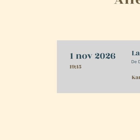
La
1 nov 2026
De 
19:15
Ka