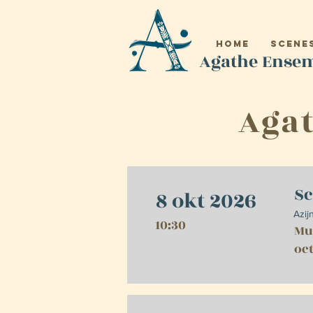
Home
Scenes
Agathe Ense
Agat
Sc
8 okt 2026
Azij
10:30
Mul
oct