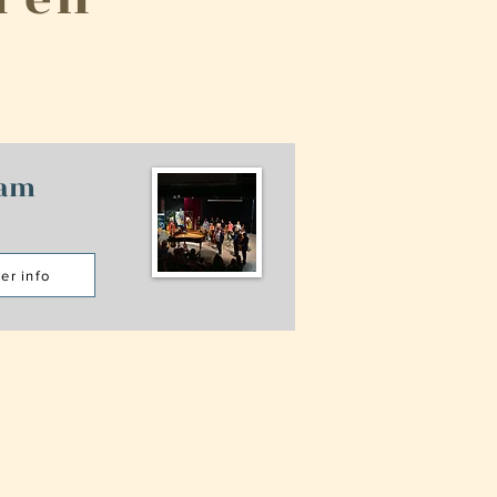
dam
er info