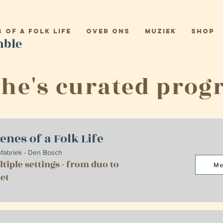
 of a Folk Life
Over ons
Muziek
Shop
mble
he's curated pro
enes of a Folk Life
nfabriek - Den Bosch
tiple settings - from duo to
Me
et