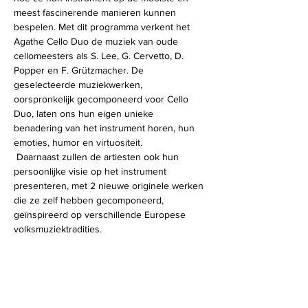
meest fascinerende manieren kunnen 
bespelen. Met dit programma verkent het 
Agathe Cello Duo de muziek van oude 
cellomeesters als S. Lee, G. Cervetto, D. 
Popper en F. Grützmacher. De 
geselecteerde muziekwerken, 
oorspronkelijk gecomponeerd voor Cello 
Duo, laten ons hun eigen unieke 
benadering van het instrument horen, hun 
emoties, humor en virtuositeit.
 Daarnaast zullen de artiesten ook hun 
persoonlijke visie op het instrument 
presenteren, met 2 nieuwe originele werken 
die ze zelf hebben gecomponeerd, 
geïnspireerd op verschillende Europese 
volksmuziektradities.
Agathe Ensemble is een collectief van 
strijkers met als doel kamermuziek voor 
strijkers in allerlei bezettingen uit te 
brengen. Uit dit ensemble ontstaat het…